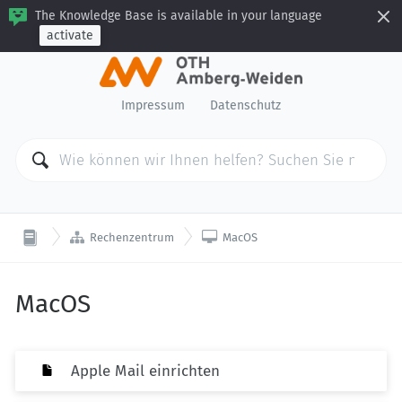
The Knowledge Base is available in your language
activate
Impressum
Datenschutz


Rechenzentrum
MacOS
MacOS
Apple Mail einrichten