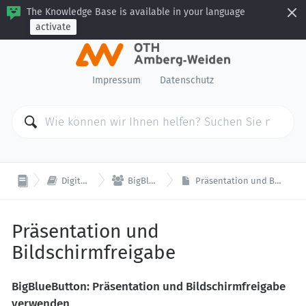
The Knowledge Base is available in your language
activate
Impressum
Datenschutz


Digitale Lehre
BigBlueButton
Präsentation und Bildschirmfreigabe
Präsentation und
Bildschirmfreigabe
BigBlueButton: Präsentation und Bildschirmfreigabe
verwenden