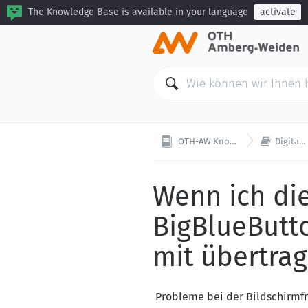
The Knowledge Base is available in your language
activate

OTH-AW Knowledge Base
Digitale Lehre
Wenn ich di
BigBlueButto
mit übertra
Probleme bei der Bildschirmfr