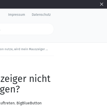
Impressum
Datenschutz
ger nicht mit übertragen. Woran könnte das liegen?
zeiger nicht
egen?
uftreten. BigBlueButton