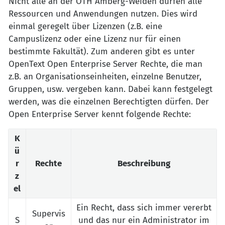
Nicht alle an der OTH Amberg-Weiden dürfen alle
Ressourcen und Anwendungen nutzen. Dies wird
einmal geregelt über Lizenzen (z.B. eine
Campuslizenz oder eine Lizenz nur für einen
bestimmte Fakultät). Zum anderen gibt es unter
OpenText Open Enterprise Server Rechte, die man
z.B. an Organisationseinheiten, einzelne Benutzer,
Gruppen, usw. vergeben kann. Dabei kann festgelegt
werden, was die einzelnen Berechtigten dürfen. Der
Open Enterprise Server kennt folgende Rechte:
K
ü
r
Rechte
Beschreibung
z
el
Ein Recht, dass sich immer vererbt
Supervis
S
und das nur ein Administrator im